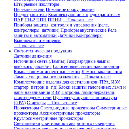
Штырьевые изоляторы
Переключатели
Пожарное оборудование
Предохранители
Комплектующие к предохранителям
ПАР
ПН-2
ППН
ППНИ
... Показать все
Приборы защиты, контроля и управления (реле,
контроллеры, датчики)
Приборы акустические
Реле
защиты и автоматики
Датчики
Контроллеры
Выключатели концевые
... Показать все
Светотехническая продукция
Датчики движения
Источники света (Лампы)
Газоразрядные лампы
высокого давления
Галогеновые лампы накаливания
Компактлюминисцентные лампы
Лампы накаливания
Лампы специального назначения
... Показать все
Комплетующие изделия для светильников (ПРА, ИЗУ,
стартер, патрон и .т.д)
Блоки защиты галогенных ламп и
лапм накаливания
ИЗУ
Патроны, ламподержатели,
стартеродержатели
Пускорегулирующая аппаратура
(ПРА)
Стартеры
... Показать все
Прожекторы
Светодиодные прожекторы
Симметричные
прожекторы
Ассимметричные прожекторы
Круглосимметричные прожекторы
Светильники
Светильники аварийного освещения
Светильники для уличного освещения
Светильники