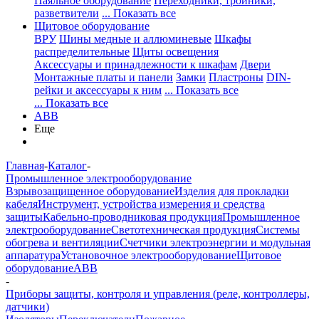
Паяльное оборудование
Переходники, тройники,
разветвители
... Показать все
Щитовое оборудование
ВРУ
Шины медные и аллюминевые
Шкафы
распределительные
Щиты освещения
Аксессуары и принадлежности к шкафам
Двери
Монтажные платы и панели
Замки
Пластроны
DIN-
рейки и аксессуары к ним
... Показать все
... Показать все
ABB
Еще
Главная
-
Каталог
-
Промышленное электрооборудование
Взрывозащищенное оборудование
Изделия для прокладки
кабеля
Инструмент, устройства измерения и средства
защиты
Кабельно-проводниковая продукция
Промышленное
электрооборудование
Светотехническая продукция
Системы
обогрева и вентиляции
Счетчики электроэнергии и модульная
аппаратура
Установочное электрооборудование
Щитовое
оборудование
ABB
-
Приборы защиты, контроля и управления (реле, контроллеры,
датчики)