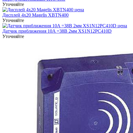
Уточняйте
Дисплей 4х20 Magelis XBTN400
Уточняйте
Датчик приближения 10A =38В 2мм XS1N12PC410D
Уточняйте