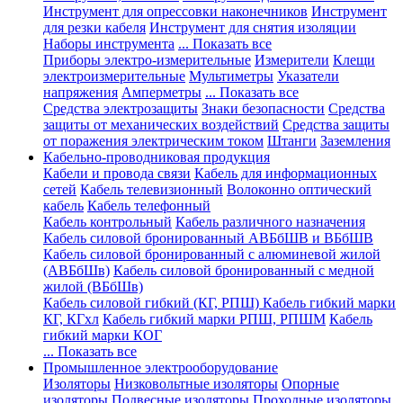
Инструмент для опрессовки наконечников
Инструмент
для резки кабеля
Инструмент для снятия изоляции
Наборы инструмента
... Показать все
Приборы электро-измерительные
Измерители
Клещи
электроизмерительные
Мультиметры
Указатели
напряжения
Амперметры
... Показать все
Средства электрозащиты
Знаки безопасности
Средства
защиты от механических воздействий
Средства защиты
от поражения электрическим током
Штанги
Заземления
Кабельно-проводниковая продукция
Кабели и провода связи
Кабель для информационных
сетей
Кабель телевизионный
Волоконно оптический
кабель
Кабель телефонный
Кабель контрольный
Кабель различного назначения
Кабель силовой бронированный АВБбШВ и ВБбШВ
Кабель силовой бронированный с алюминевой жилой
(АВБбШв)
Кабель силовой бронированный с медной
жилой (ВБбШв)
Кабель силовой гибкий (КГ, РПШ)
Кабель гибкий марки
КГ, КГхл
Кабель гибкий марки РПШ, РПШМ
Кабель
гибкий марки КОГ
... Показать все
Промышленное электрооборудование
Изоляторы
Низковольтные изоляторы
Опорные
изоляторы
Подвесные изоляторы
Проходные изоляторы