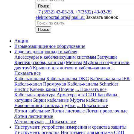
+7
(3532) 43-03-38, +7(3532) 43-03-39
elektroportal-orb@mail.ru
Заказать звонок
Акции
Взрывозащищенное оборудование
Изделия для прокладки кабеля
Аксессуары к кабеленесущим системам
Заглушки
Крепеж (скобы, клипсы)
Метизы
Муфты и соединители
для труб
Крышки для лотков и кабель-каналов
...
Показать все
Кабель-каналы
Кабель-каналы DKC
Кабель-каналы IEK
Кабель-канал Промрукав
Кабель-каналы Schneider
Electric
Кабель-канал Прочие
... Показать все
Кабельная арматура
Арматура для СИП
Барабаны,
катушки
Бирки кабельные
Муфты кабельные
Наконечники, гильзы, трубки
... Показать все
Лотки кабельные
Лотки листовые
Лотки проволочные
Лотки лестничные
Металлорукав
... Показать все
Инструмент, устройства измерения и средства защиты
Инструмент, оснастка
Инструмент для монтажа СИП