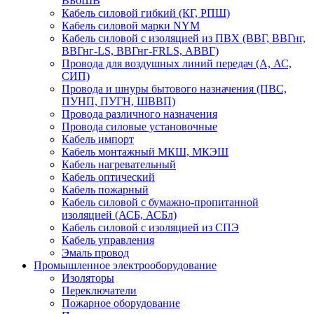
ВБбШВ
Кабель силовой гибкий (КГ, РПШ)
Кабель силовой марки NYM
Кабель силовой с изоляцией из ПВХ (ВВГ, ВВГнг,
ВВГнг-LS, ВВГнг-FRLS, АВВГ)
Провода для воздушных линий передач (А, АС,
СИП)
Провода и шнуры бытового назначения (ПВС,
ПУНП, ПУГН, ШВВП)
Провода различного назначения
Провода силовые установочные
Кабель импорт
Кабель монтажный МКШ, МКЭШ
Кабель нагревательный
Кабель оптический
Кабель пожарный
Кабель силовой с бумажно-пропитанной
изоляцией (АСБ, АСБл)
Кабель силовой с изоляцией из СПЭ
Кабель управления
Эмаль провод
Промышленное электрооборудование
Изоляторы
Переключатели
Пожарное оборудование