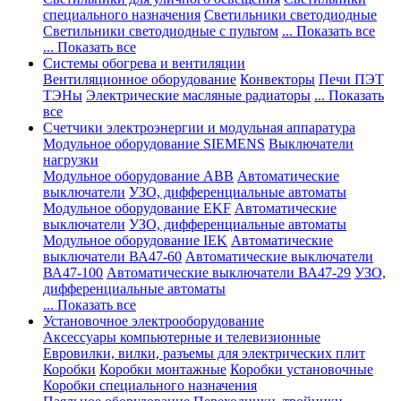
специального назначения
Светильники светодиодные
Светильники светодиодные с пультом
... Показать все
... Показать все
Системы обогрева и вентиляции
Вентиляционное оборудование
Конвекторы
Печи ПЭТ
ТЭНы
Электрические масляные радиаторы
... Показать
все
Счетчики электроэнергии и модульная аппаратура
Модульное оборудование SIEMENS
Выключатели
нагрузки
Модульное оборудование ABB
Автоматические
выключатели
УЗО, дифференциальные автоматы
Модульное оборудование EKF
Автоматические
выключатели
УЗО, дифференциальные автоматы
Модульное оборудование IEK
Автоматические
выключатели ВА47-60
Автоматические выключатели
ВА47-100
Автоматические выключатели ВА47-29
УЗО,
дифференциальные автоматы
... Показать все
Установочное электрооборудование
Аксессуары компьютерные и телевизионные
Евровилки, вилки, разъемы для электрических плит
Коробки
Коробки монтажные
Коробки установочные
Коробки специального назначения