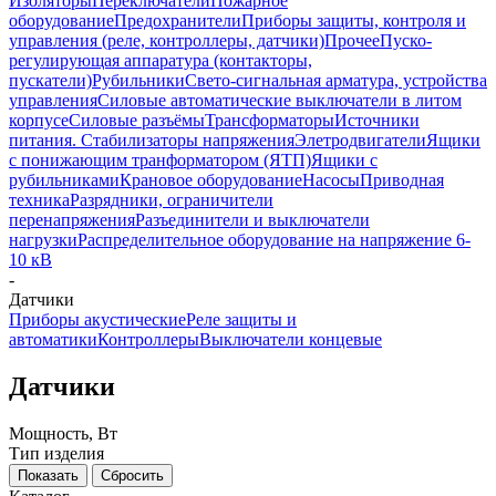
Изоляторы
Переключатели
Пожарное
оборудование
Предохранители
Приборы защиты, контроля и
управления (реле, контроллеры, датчики)
Прочее
Пуско-
регулирующая аппаратура (контакторы,
пускатели)
Рубильники
Свето-сигнальная арматура, устройства
управления
Силовые автоматические выключатели в литом
корпусе
Силовые разъёмы
Трансформаторы
Источники
питания. Стабилизаторы напряжения
Элетродвигатели
Ящики
с понижающим транформатором (ЯТП)
Ящики с
рубильниками
Крановое оборудование
Насосы
Приводная
техника
Разрядники, ограничители
перенапряжения
Разъединители и выключатели
нагрузки
Распределительное оборудование на напряжение 6-
10 кВ
-
Датчики
Приборы акустические
Реле защиты и
автоматики
Контроллеры
Выключатели концевые
Датчики
Мощность, Вт
Тип изделия