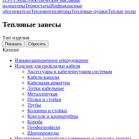
ПЭТ
ТЭНы
Электрические масляные
радиаторы
Термостаты
Инфракрасные
обогреватели
Тепловентиляторы
Тепловые пушки
Теплые полы
Тепловые завесы
Тип изделия
Каталог
Взрывозащищенное оборудование
Изделия для прокладки кабеля
Аксессуары к кабеленесущим системам
Кабель-каналы
Кабельная арматура
Лотки кабельные
Металлорукав
Полки и стойки
Трубы
Колонны и стойки
Консоли и кронштейны
Короба
Перфопрофили
Шинопроводы
Инструмент, устройства измерения и средства защиты