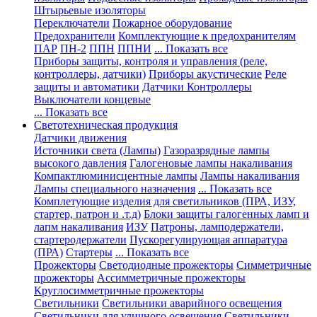
Штырьевые изоляторы
Переключатели
Пожарное оборудование
Предохранители
Комплектующие к предохранителям
ПАР
ПН-2
ППН
ППНИ
... Показать все
Приборы защиты, контроля и управления (реле,
контроллеры, датчики)
Приборы акустические
Реле
защиты и автоматики
Датчики
Контроллеры
Выключатели концевые
... Показать все
Светотехническая продукция
Датчики движения
Источники света (Лампы)
Газоразрядные лампы
высокого давления
Галогеновые лампы накаливания
Компактлюминисцентные лампы
Лампы накаливания
Лампы специального назначения
... Показать все
Комплетующие изделия для светильников (ПРА, ИЗУ,
стартер, патрон и .т.д)
Блоки защиты галогенных ламп и
лапм накаливания
ИЗУ
Патроны, ламподержатели,
стартеродержатели
Пускорегулирующая аппаратура
(ПРА)
Стартеры
... Показать все
Прожекторы
Светодиодные прожекторы
Симметричные
прожекторы
Ассимметричные прожекторы
Круглосимметричные прожекторы
Светильники
Светильники аварийного освещения
Светильники для уличного освещения
Светильники