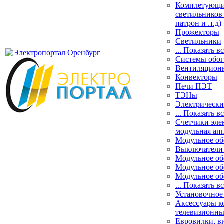
Комплетующие
светильников 
патрон и .т.д)
Прожекторы
Светильники
... Показать в
Системы обог
Вентиляционн
Конвекторы
Печи ПЭТ
ТЭНы
Электрически
... Показать в
Счетчики эле
модульная ап
Модульное о
Выключатели 
Модульное о
Модульное об
Модульное об
... Показать в
Установочное
Аксессуары к
телевизионны
Евровилки, в