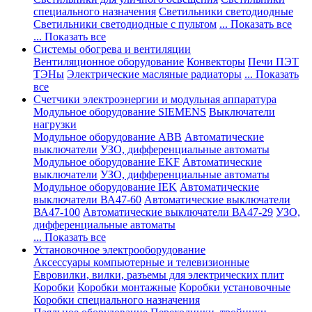
специального назначения
Светильники светодиодные
Светильники светодиодные с пультом
... Показать все
... Показать все
Системы обогрева и вентиляции
Вентиляционное оборудование
Конвекторы
Печи ПЭТ
ТЭНы
Электрические масляные радиаторы
... Показать
все
Счетчики электроэнергии и модульная аппаратура
Модульное оборудование SIEMENS
Выключатели
нагрузки
Модульное оборудование ABB
Автоматические
выключатели
УЗО, дифференциальные автоматы
Модульное оборудование EKF
Автоматические
выключатели
УЗО, дифференциальные автоматы
Модульное оборудование IEK
Автоматические
выключатели ВА47-60
Автоматические выключатели
ВА47-100
Автоматические выключатели ВА47-29
УЗО,
дифференциальные автоматы
... Показать все
Установочное электрооборудование
Аксессуары компьютерные и телевизионные
Евровилки, вилки, разъемы для электрических плит
Коробки
Коробки монтажные
Коробки установочные
Коробки специального назначения