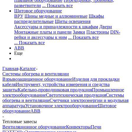
Паяльное оборудование
Переходники, тройники,
разветвители
... Показать все
Щитовое оборудование
ВРУ
Шины медные и аллюминевые
Шкафы
распределительные
Щиты освещения
Аксессуары и принадлежности к шкафам
Двери
Монтажные платы и панели
Замки
Пластроны
DIN-
рейки и аксессуары к ним
... Показать все
... Показать все
ABB
Еще
Главная
-
Каталог
-
Системы обогрева и вентиляции
Взрывозащищенное оборудование
Изделия для прокладки
кабеля
Инструмент, устройства измерения и средства
защиты
Кабельно-проводниковая продукция
Промышленное
электрооборудование
Светотехническая продукция
Системы
обогрева и вентиляции
Счетчики электроэнергии и модульная
аппаратура
Установочное электрооборудование
Щитовое
оборудование
ABB
-
Тепловые завесы
Вентиляционное оборудование
Конвекторы
Печи