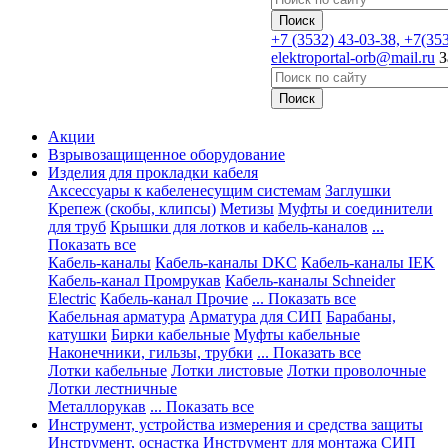
+7
(3532) 43-03-38, +7(35
elektroportal-orb@mail.ru
З
Акции
Взрывозащищенное оборудование
Изделия для прокладки кабеля
Аксессуары к кабеленесущим системам
Заглушки
Крепеж (скобы, клипсы)
Метизы
Муфты и соединители
для труб
Крышки для лотков и кабель-каналов
...
Показать все
Кабель-каналы
Кабель-каналы DKC
Кабель-каналы IEK
Кабель-канал Промрукав
Кабель-каналы Schneider
Electric
Кабель-канал Прочие
... Показать все
Кабельная арматура
Арматура для СИП
Барабаны,
катушки
Бирки кабельные
Муфты кабельные
Наконечники, гильзы, трубки
... Показать все
Лотки кабельные
Лотки листовые
Лотки проволочные
Лотки лестничные
Металлорукав
... Показать все
Инструмент, устройства измерения и средства защиты
Инструмент, оснастка
Инструмент для монтажа СИП