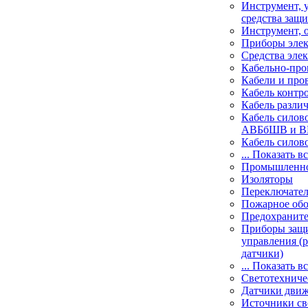
Инструмент, 
средства защ
Инструмент, 
Приборы элек
Средства эле
Кабельно-про
Кабели и пров
Кабель контр
Кабель разли
Кабель силов
АВБбШВ и 
Кабель силов
... Показать в
Промышленно
Изоляторы
Переключате
Пожарное обо
Предохранит
Приборы защи
управления (р
датчики)
... Показать в
Светотехниче
Датчики дви
Источники св