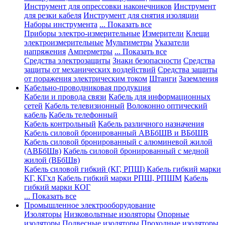
Инструмент для опрессовки наконечников
Инструмент
для резки кабеля
Инструмент для снятия изоляции
Наборы инструмента
... Показать все
Приборы электро-измерительные
Измерители
Клещи
электроизмерительные
Мультиметры
Указатели
напряжения
Амперметры
... Показать все
Средства электрозащиты
Знаки безопасности
Средства
защиты от механических воздействий
Средства защиты
от поражения электрическим током
Штанги
Заземления
Кабельно-проводниковая продукция
Кабели и провода связи
Кабель для информационных
сетей
Кабель телевизионный
Волоконно оптический
кабель
Кабель телефонный
Кабель контрольный
Кабель различного назначения
Кабель силовой бронированный АВБбШВ и ВБбШВ
Кабель силовой бронированный с алюминевой жилой
(АВБбШв)
Кабель силовой бронированный с медной
жилой (ВБбШв)
Кабель силовой гибкий (КГ, РПШ)
Кабель гибкий марки
КГ, КГхл
Кабель гибкий марки РПШ, РПШМ
Кабель
гибкий марки КОГ
... Показать все
Промышленное электрооборудование
Изоляторы
Низковольтные изоляторы
Опорные
изоляторы
Подвесные изоляторы
Проходные изоляторы