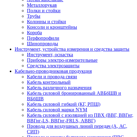
Металлорукав
Полки и стойки
Трубы
Колонны и стойки
Консоли и кронштейны
Короба
Перфопрофили
Шинопроводы
Инструмент, устройства измерения и средства защиты
Инструмент, оснастка
Приборы электро-измерительные
Средства электрозащиты
Кабельно-проводниковая продукция
Кабели и провода связи
Кабель контрольный
Кабель различного назначения
Кабель силовой бронированный АВБбШВ и
ВБбШВ
Кабель силовой гибкий (КГ, РПШ)
Кабель силовой марки NYM
Кабель силовой с изоляцией из ПВХ (ВВГ, ВВГнг,
ВВГнг-LS, ВВГнг-FRLS, АВВГ)
Провода для воздушных линий передач (А, АС,
СИП)