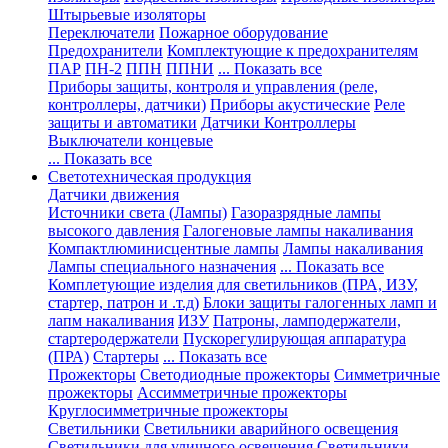
Штырьевые изоляторы
Переключатели
Пожарное оборудование
Предохранители
Комплектующие к предохранителям
ПАР
ПН-2
ППН
ППНИ
... Показать все
Приборы защиты, контроля и управления (реле,
контроллеры, датчики)
Приборы акустические
Реле
защиты и автоматики
Датчики
Контроллеры
Выключатели концевые
... Показать все
Светотехническая продукция
Датчики движения
Источники света (Лампы)
Газоразрядные лампы
высокого давления
Галогеновые лампы накаливания
Компактлюминисцентные лампы
Лампы накаливания
Лампы специального назначения
... Показать все
Комплетующие изделия для светильников (ПРА, ИЗУ,
стартер, патрон и .т.д)
Блоки защиты галогенных ламп и
лапм накаливания
ИЗУ
Патроны, ламподержатели,
стартеродержатели
Пускорегулирующая аппаратура
(ПРА)
Стартеры
... Показать все
Прожекторы
Светодиодные прожекторы
Симметричные
прожекторы
Ассимметричные прожекторы
Круглосимметричные прожекторы
Светильники
Светильники аварийного освещения
Светильники для уличного освещения
Светильники