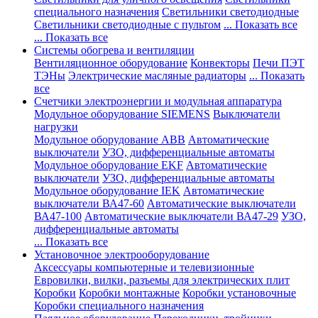
специального назначения
Светильники светодиодные
Светильники светодиодные с пультом
... Показать все
... Показать все
Системы обогрева и вентиляции
Вентиляционное оборудование
Конвекторы
Печи ПЭТ
ТЭНы
Электрические масляные радиаторы
... Показать
все
Счетчики электроэнергии и модульная аппаратура
Модульное оборудование SIEMENS
Выключатели
нагрузки
Модульное оборудование ABB
Автоматические
выключатели
УЗО, дифференциальные автоматы
Модульное оборудование EKF
Автоматические
выключатели
УЗО, дифференциальные автоматы
Модульное оборудование IEK
Автоматические
выключатели ВА47-60
Автоматические выключатели
ВА47-100
Автоматические выключатели ВА47-29
УЗО,
дифференциальные автоматы
... Показать все
Установочное электрооборудование
Аксессуары компьютерные и телевизионные
Евровилки, вилки, разъемы для электрических плит
Коробки
Коробки монтажные
Коробки установочные
Коробки специального назначения