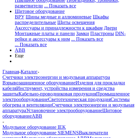
Паяльное оборудование
Переходники, тройники,
разветвители
... Показать все
Щитовое оборудование
ВРУ
Шины медные и аллюминевые
Шкафы
распределительные
Щиты освещения
Аксессуары и принадлежности к шкафам
Двери
Монтажные платы и панели
Замки
Пластроны
DIN-
рейки и аксессуары к ним
... Показать все
... Показать все
ABB
Еще
Главная
-
Каталог
-
Счетчики электроэнергии и модульная аппаратура
Взрывозащищенное оборудование
Изделия для прокладки
кабеля
Инструмент, устройства измерения и средства
защиты
Кабельно-проводниковая продукция
Промышленное
электрооборудование
Светотехническая продукция
Системы
обогрева и вентиляции
Счетчики электроэнергии и модульная
аппаратура
Установочное электрооборудование
Щитовое
оборудование
ABB
-
Модульное оборудование IEK
Модульное оборудование SIEMENS
Выключатели