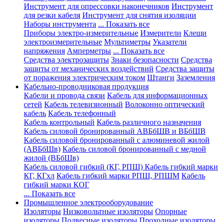
Инструмент для опрессовки наконечников
Инструмент
для резки кабеля
Инструмент для снятия изоляции
Наборы инструмента
... Показать все
Приборы электро-измерительные
Измерители
Клещи
электроизмерительные
Мультиметры
Указатели
напряжения
Амперметры
... Показать все
Средства электрозащиты
Знаки безопасности
Средства
защиты от механических воздействий
Средства защиты
от поражения электрическим током
Штанги
Заземления
Кабельно-проводниковая продукция
Кабели и провода связи
Кабель для информационных
сетей
Кабель телевизионный
Волоконно оптический
кабель
Кабель телефонный
Кабель контрольный
Кабель различного назначения
Кабель силовой бронированный АВБбШВ и ВБбШВ
Кабель силовой бронированный с алюминевой жилой
(АВБбШв)
Кабель силовой бронированный с медной
жилой (ВБбШв)
Кабель силовой гибкий (КГ, РПШ)
Кабель гибкий марки
КГ, КГхл
Кабель гибкий марки РПШ, РПШМ
Кабель
гибкий марки КОГ
... Показать все
Промышленное электрооборудование
Изоляторы
Низковольтные изоляторы
Опорные
изоляторы
Подвесные изоляторы
Проходные изоляторы