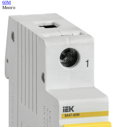
60M
Много