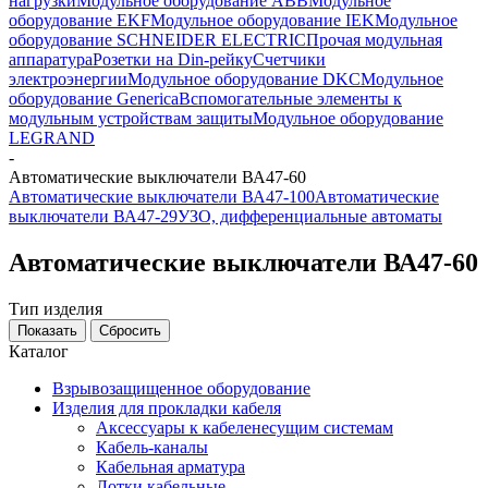
нагрузки
Модульное оборудование ABB
Модульное
оборудование EKF
Модульное оборудование IEK
Модульное
оборудование SCHNEIDER ELECTRIC
Прочая модульная
аппаратура
Розетки на Din-рейку
Счетчики
электроэнергии
Модульное оборудование DKC
Модульное
оборудование Generica
Вспомогательные элементы к
модульным устройствам защиты
Модульное оборудование
LEGRAND
-
Автоматические выключатели ВА47-60
Автоматические выключатели ВА47-100
Автоматические
выключатели ВА47-29
УЗО, дифференциальные автоматы
Автоматические выключатели ВА47-60
Тип изделия
Каталог
Взрывозащищенное оборудование
Изделия для прокладки кабеля
Аксессуары к кабеленесущим системам
Кабель-каналы
Кабельная арматура
Лотки кабельные