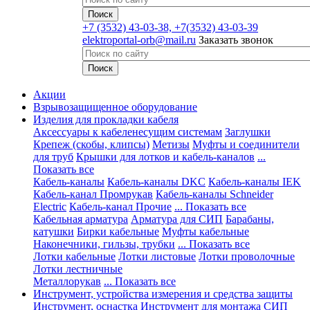
+7
(3532) 43-03-38, +7(3532) 43-03-39
elektroportal-orb@mail.ru
Заказать звонок
Акции
Взрывозащищенное оборудование
Изделия для прокладки кабеля
Аксессуары к кабеленесущим системам
Заглушки
Крепеж (скобы, клипсы)
Метизы
Муфты и соединители
для труб
Крышки для лотков и кабель-каналов
...
Показать все
Кабель-каналы
Кабель-каналы DKC
Кабель-каналы IEK
Кабель-канал Промрукав
Кабель-каналы Schneider
Electric
Кабель-канал Прочие
... Показать все
Кабельная арматура
Арматура для СИП
Барабаны,
катушки
Бирки кабельные
Муфты кабельные
Наконечники, гильзы, трубки
... Показать все
Лотки кабельные
Лотки листовые
Лотки проволочные
Лотки лестничные
Металлорукав
... Показать все
Инструмент, устройства измерения и средства защиты
Инструмент, оснастка
Инструмент для монтажа СИП