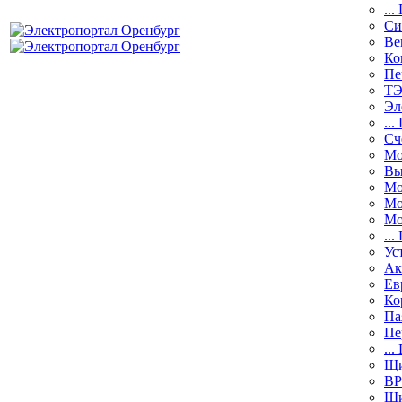
...
Си
Ве
Ко
Пе
Т
Эл
...
Сч
Мо
Вы
Мо
Мо
Мо
...
Ус
Ак
Ев
Ко
Па
Пе
...
Щи
В
Ши