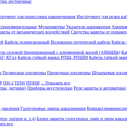
тки лестничные
трумент для опрессовки наконечников
Инструмент для резки ка
ктроизмерительные
Мультиметры
Указатели напряжения
Амперм
ащиты от механических воздействий
Средства защиты от пораже
ей
Кабель телевизионный
Волоконно оптический кабель
Кабель
ель силовой бронированный с алюминевой жилой (АВБбШв)
Ка
КГ, КГхл
Кабель гибкий марки РПШ, РПШМ
Кабель гибкий ма
ы
Подвесные изоляторы
Проходные изоляторы
Штырьевые изол
Р
ПН-2
ППН
ППНИ
... Показать все
еры, датчики)
Приборы акустические
Реле защиты и автоматики
 давления
Галогеновые лампы накаливания
Компактлюминисце
ер, патрон и .т.д)
Блоки защиты галогенных ламп и лапм накал
зать все