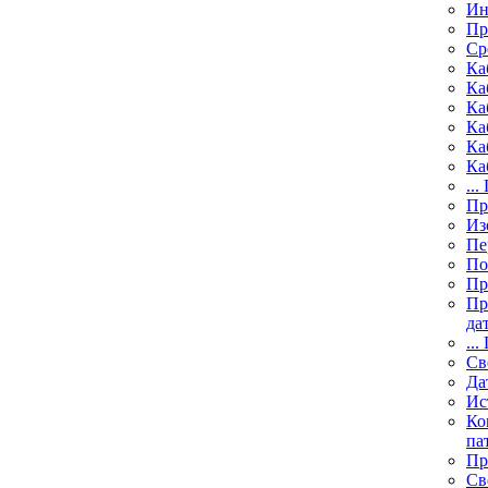
Ин
Пр
Ср
Ка
Ка
Ка
Ка
Ка
Ка
...
Пр
Из
Пе
По
Пр
Пр
да
...
Св
Да
Ис
Ко
пат
Пр
Св