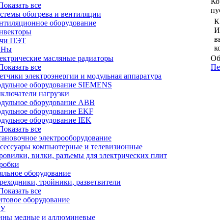
Ко
 Показать все
пу
стемы обогрева и вентиляции
К
нтиляционное оборудование
И
нвекторы
в
чи ПЭТ
к
ЭНы
ектрические масляные радиаторы
Об
 Показать все
Пе
етчики электроэнергии и модульная аппаратура
дульное оборудование SIEMENS
ключатели нагрузки
дульное оборудование ABB
дульное оборудование EKF
дульное оборудование IEK
 Показать все
тановочное электрооборудование
сессуары компьютерные и телевизионные
ровилки, вилки, разъемы для электрических плит
робки
яльное оборудование
реходники, тройники, разветвители
 Показать все
товое оборудование
РУ
ны медные и аллюминевые