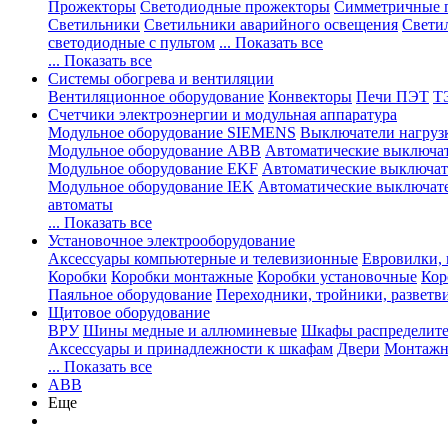
Прожекторы
Светодиодные прожекторы
Симметричные 
Светильники
Светильники аварийного освещения
Свети
светодиодные с пультом
... Показать все
... Показать все
Системы обогрева и вентиляции
Вентиляционное оборудование
Конвекторы
Печи ПЭТ
Т
Счетчики электроэнергии и модульная аппаратура
Модульное оборудование SIEMENS
Выключатели нагруз
Модульное оборудование ABB
Автоматические выключа
Модульное оборудование EKF
Автоматические выключат
Модульное оборудование IEK
Автоматические выключат
автоматы
... Показать все
Установочное электрооборудование
Аксессуары компьютерные и телевизионные
Евровилки, 
Коробки
Коробки монтажные
Коробки установочные
Кор
Паяльное оборудование
Переходники, тройники, разветв
Щитовое оборудование
ВРУ
Шины медные и аллюминевые
Шкафы распределит
Аксессуары и принадлежности к шкафам
Двери
Монтажн
... Показать все
ABB
Еще