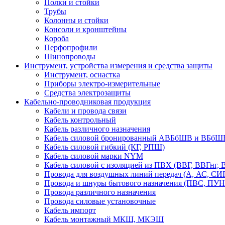
Полки и стойки
Трубы
Колонны и стойки
Консоли и кронштейны
Короба
Перфопрофили
Шинопроводы
Инструмент, устройства измерения и средства защиты
Инструмент, оснастка
Приборы электро-измерительные
Средства электрозащиты
Кабельно-проводниковая продукция
Кабели и провода связи
Кабель контрольный
Кабель различного назначения
Кабель силовой бронированный АВБбШВ и ВБбШ
Кабель силовой гибкий (КГ, РПШ)
Кабель силовой марки NYM
Кабель силовой с изоляцией из ПВХ (ВВГ, ВВГнг,
Провода для воздушных линий передач (А, АС, СИ
Провода и шнуры бытового назначения (ПВС, П
Провода различного назначения
Провода силовые установочные
Кабель импорт
Кабель монтажный МКШ, МКЭШ