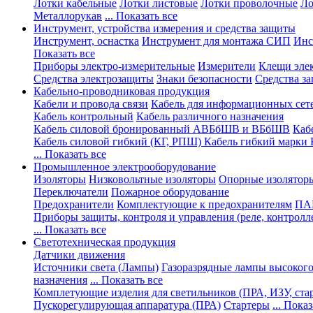
Лотки кабельные
Лотки листовые
Лотки проволочные
Ло
Металлорукав
... Показать все
Инструмент, устройства измерения и средства защиты
Инструмент, оснастка
Инструмент для монтажа СИП
Инс
Показать все
Приборы электро-измерительные
Измерители
Клещи эле
Средства электрозащиты
Знаки безопасности
Средства з
Кабельно-проводниковая продукция
Кабели и провода связи
Кабель для информационных сет
Кабель контрольный
Кабель различного назначения
Кабель силовой бронированный АВБбШВ и ВБбШВ
Каб
Кабель силовой гибкий (КГ, РПШ)
Кабель гибкий марки 
... Показать все
Промышленное электрооборудование
Изоляторы
Низковольтные изоляторы
Опорные изолятор
Переключатели
Пожарное оборудование
Предохранители
Комплектующие к предохранителям
ПА
Приборы защиты, контроля и управления (реле, контролл
... Показать все
Светотехническая продукция
Датчики движения
Источники света (Лампы)
Газоразрядные лампы высокого
назначения
... Показать все
Комплетующие изделия для светильников (ПРА, ИЗУ, старт
Пускорегулирующая аппаратура (ПРА)
Стартеры
... Пока