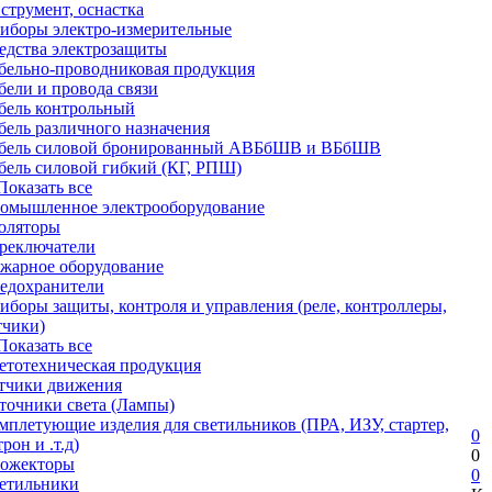
струмент, оснастка
иборы электро-измерительные
едства электрозащиты
бельно-проводниковая продукция
бели и провода связи
бель контрольный
бель различного назначения
бель силовой бронированный АВБбШВ и ВБбШВ
бель силовой гибкий (КГ, РПШ)
 Показать все
омышленное электрооборудование
оляторы
реключатели
жарное оборудование
едохранители
иборы защиты, контроля и управления (реле, контроллеры,
тчики)
 Показать все
етотехническая продукция
тчики движения
точники света (Лампы)
мплетующие изделия для светильников (ПРА, ИЗУ, стартер,
0
рон и .т.д)
0
ожекторы
0
етильники