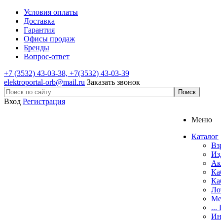
Условия оплаты
Доставка
Гарантия
Офисы продаж
Бренды
Вопрос-ответ
+7
(3532) 43-03-38, +7(3532) 43-03-39
elektroportal-orb@mail.ru
Заказать звонок
Вход
Регистрация
Меню
Каталог
Вз
Из
Ак
Ка
Ка
Ло
Ме
...
Ин