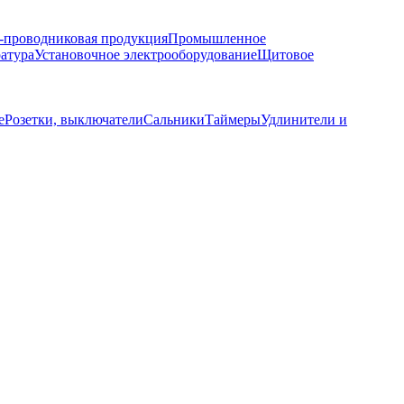
-проводниковая продукция
Промышленное
ратура
Установочное электрооборудование
Щитовое
е
Розетки, выключатели
Сальники
Таймеры
Удлинители и