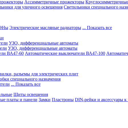
прожекторы
Ассимметричные прожекторы
Круглосимметричные
льники для уличного освещения
Светильники специального наз
ЭНы
Электрические масляные радиаторы
... Показать все
ки
тели
УЗО, дифференциальные автоматы
ели
УЗО, дифференциальные автоматы
ели ВА47-60
Автоматические выключатели ВА47-100
Автоматич
вилки, разъемы для электрических плит
обки специального назначения
ители
... Показать все
ельные
Щиты освещения
ые платы и панели
Замки
Пластроны
DIN-рейки и аксессуары к