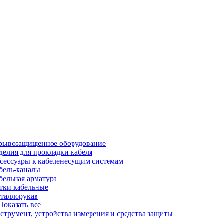
рывозащищенное оборудование
делия для прокладки кабеля
сессуары к кабеленесущим системам
бель-каналы
бельная арматура
тки кабельные
таллорукав
 Показать все
струмент, устройства измерения и средства защиты