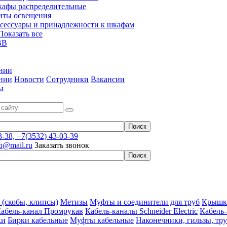
афы распределительные
ты освещения
сессуары и принадлежности к шкафам
 Показать все
BB
нии
нии
Новости
Сотрудники
Вакансии
ы
3-38, +7(3532) 43-03-39
rb@mail.ru
Заказать звонок
 (скобы, клипсы)
Метизы
Муфты и соединители для труб
Крышки
абель-канал Промрукав
Кабель-каналы Schneider Electric
Кабель
ки
Бирки кабельные
Муфты кабельные
Наконечники, гильзы, тр