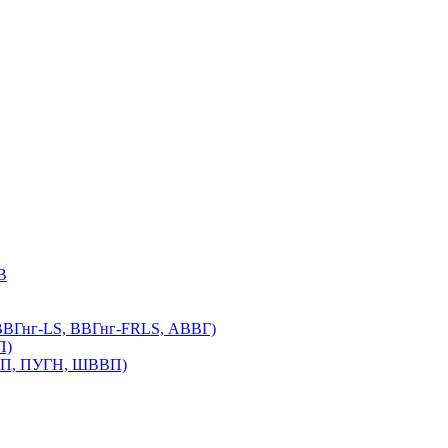
В
 ВВГнг-LS, ВВГнг-FRLS, АВВГ)
П)
УНП, ПУГН, ШВВП)