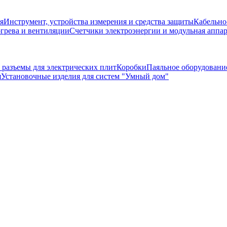
я
Инструмент, устройства измерения и средства защиты
Кабельно
грева и вентиляции
Счетчики электроэнергии и модульная аппа
 разъемы для электрических плит
Коробки
Паяльное оборудовани
я
Установочные изделия для систем "Умный дом"