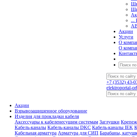
Шк
Щи
Ак
...
A
Акции
Услуги
О компа
О компа
Контакт
+7
(3532) 43-0
elektroportal-o
Акции
Взрывозащищенное оборудование
Изделия для прокладки кабеля
Аксессуары к кабеленесущим системам
Заглушки
Крепеж
Кабель-каналы
Кабель-каналы DKC
Кабель-каналы IEK
К
Кабельная арматура
Арматура для СИП
Барабаны, катуш