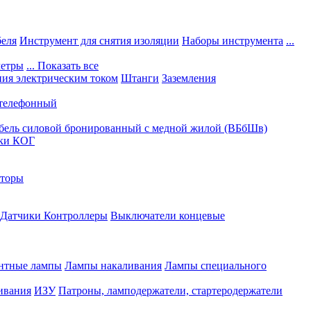
беля
Инструмент для снятия изоляции
Наборы инструмента
...
етры
... Показать все
ния электрическим током
Штанги
Заземления
 телефонный
бель силовой бронированный с медной жилой (ВБбШв)
рки КОГ
яторы
Датчики
Контроллеры
Выключатели концевые
нтные лампы
Лампы накаливания
Лампы специального
ивания
ИЗУ
Патроны, ламподержатели, стартеродержатели