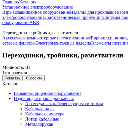
Главная
-
Каталог
-
Установочное электрооборудование
Взрывозащищенное оборудование
Изделия для прокладки кабел
электрооборудование
Светотехническая продукция
Системы обо
оборудование
ABB
-
Переходники, тройники, разветвители
Аксессуары компьютерные и телевизионные
Евровилки, вилки,
сетевые фильтры
Электромонтажные изделия
Элементы питани
Переходники, тройники, разветвители
Мощность, Вт
Тип изделия
Каталог
Взрывозащищенное оборудование
Изделия для прокладки кабеля
Аксессуары к кабеленесущим системам
Кабель-каналы
Кабельная арматура
Лотки кабельные
Металлорукав