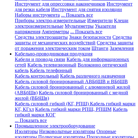
Инструмент для опрессовки наконечников
Инструмент
для резки кабеля
Инструмент для снятия изоляции
Наборы инструмента
... Показать все
Приборы электро-измерительные
Измерители
Клещи
электроизмерительные
Мультиметры
Указатели
напряжения
Амперметры
... Показать все
Средства электрозащиты
Знаки безопасности
Средства
защиты от механических воздействий
Средства защиты
от поражения электрическим током
Штанги
Заземления
Кабельно-проводниковая продукция
Кабели и провода связи
Кабель для информационных
сетей
Кабель телевизионный
Волоконно оптический
кабель
Кабель телефонный
Кабель контрольный
Кабель различного назначения
Кабель силовой бронированный АВБбШВ и ВБбШВ
Кабель силовой бронированный с алюминевой жилой
(АВБбШв)
Кабель силовой бронированный с медной
жилой (ВБбШв)
Кабель силовой гибкий (КГ, РПШ)
Кабель гибкий марки
КГ, КГхл
Кабель гибкий марки РПШ, РПШМ
Кабель
гибкий марки КОГ
... Показать все
Промышленное электрооборудование
Изоляторы
Низковольтные изоляторы
Опорные
изоляторы
Подвесные изоляторы
Проходные изоляторы