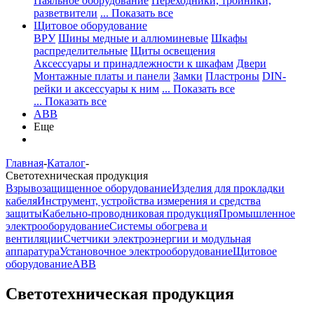
Паяльное оборудование
Переходники, тройники,
разветвители
... Показать все
Щитовое оборудование
ВРУ
Шины медные и аллюминевые
Шкафы
распределительные
Щиты освещения
Аксессуары и принадлежности к шкафам
Двери
Монтажные платы и панели
Замки
Пластроны
DIN-
рейки и аксессуары к ним
... Показать все
... Показать все
ABB
Еще
Главная
-
Каталог
-
Светотехническая продукция
Взрывозащищенное оборудование
Изделия для прокладки
кабеля
Инструмент, устройства измерения и средства
защиты
Кабельно-проводниковая продукция
Промышленное
электрооборудование
Системы обогрева и
вентиляции
Счетчики электроэнергии и модульная
аппаратура
Установочное электрооборудование
Щитовое
оборудование
ABB
Светотехническая продукция