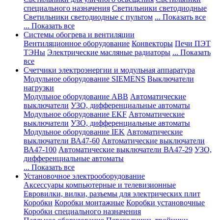
специального назначения
Светильники светодиодные
Светильники светодиодные с пультом
... Показать все
... Показать все
Системы обогрева и вентиляции
Вентиляционное оборудование
Конвекторы
Печи ПЭТ
ТЭНы
Электрические масляные радиаторы
... Показать
все
Счетчики электроэнергии и модульная аппаратура
Модульное оборудование SIEMENS
Выключатели
нагрузки
Модульное оборудование ABB
Автоматические
выключатели
УЗО, дифференциальные автоматы
Модульное оборудование EKF
Автоматические
выключатели
УЗО, дифференциальные автоматы
Модульное оборудование IEK
Автоматические
выключатели ВА47-60
Автоматические выключатели
ВА47-100
Автоматические выключатели ВА47-29
УЗО,
дифференциальные автоматы
... Показать все
Установочное электрооборудование
Аксессуары компьютерные и телевизионные
Евровилки, вилки, разъемы для электрических плит
Коробки
Коробки монтажные
Коробки установочные
Коробки специального назначения