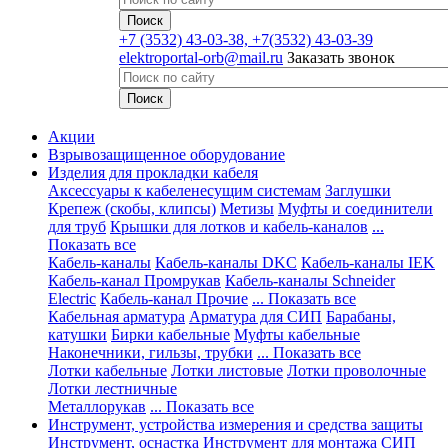
+7
(3532) 43-03-38, +7(3532) 43-03-39
elektroportal-orb@mail.ru
Заказать звонок
Акции
Взрывозащищенное оборудование
Изделия для прокладки кабеля
Аксессуары к кабеленесущим системам
Заглушки
Крепеж (скобы, клипсы)
Метизы
Муфты и соединители
для труб
Крышки для лотков и кабель-каналов
...
Показать все
Кабель-каналы
Кабель-каналы DKC
Кабель-каналы IEK
Кабель-канал Промрукав
Кабель-каналы Schneider
Electric
Кабель-канал Прочие
... Показать все
Кабельная арматура
Арматура для СИП
Барабаны,
катушки
Бирки кабельные
Муфты кабельные
Наконечники, гильзы, трубки
... Показать все
Лотки кабельные
Лотки листовые
Лотки проволочные
Лотки лестничные
Металлорукав
... Показать все
Инструмент, устройства измерения и средства защиты
Инструмент, оснастка
Инструмент для монтажа СИП