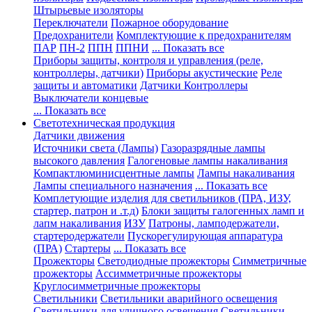
Штырьевые изоляторы
Переключатели
Пожарное оборудование
Предохранители
Комплектующие к предохранителям
ПАР
ПН-2
ППН
ППНИ
... Показать все
Приборы защиты, контроля и управления (реле,
контроллеры, датчики)
Приборы акустические
Реле
защиты и автоматики
Датчики
Контроллеры
Выключатели концевые
... Показать все
Светотехническая продукция
Датчики движения
Источники света (Лампы)
Газоразрядные лампы
высокого давления
Галогеновые лампы накаливания
Компактлюминисцентные лампы
Лампы накаливания
Лампы специального назначения
... Показать все
Комплетующие изделия для светильников (ПРА, ИЗУ,
стартер, патрон и .т.д)
Блоки защиты галогенных ламп и
лапм накаливания
ИЗУ
Патроны, ламподержатели,
стартеродержатели
Пускорегулирующая аппаратура
(ПРА)
Стартеры
... Показать все
Прожекторы
Светодиодные прожекторы
Симметричные
прожекторы
Ассимметричные прожекторы
Круглосимметричные прожекторы
Светильники
Светильники аварийного освещения
Светильники для уличного освещения
Светильники